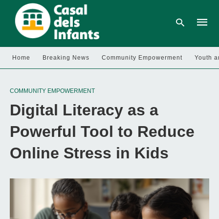
Home
Breaking News
Community Empowerment
Youth a
Type
your
COMMUNITY EMPOWERMENT
searc
query
Digital Literacy as a
and
hit
enter:
Powerful Tool to Reduce
Online Stress in Kids